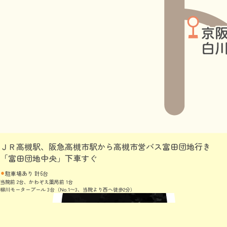
ＪＲ高槻駅、阪急高槻市駅から高槻市営バス富田団地行き
「富田団地中央」下車すぐ
駐車場あり 計6台
当院前 2台、かわぞえ薬局前 1台
柳川モータープール 3台（No.1〜3、当院より西へ徒歩2分）
© おぎはらこども医院