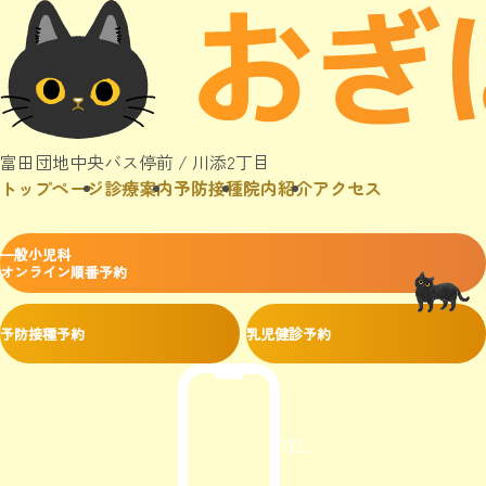
富田団地中央バス停前 / 川添2丁目
トップページ
診療案内
予防接種
院内紹介
アクセス
一般小児科
オンライン順番予約
予防接種予約
乳児健診予約
TEL